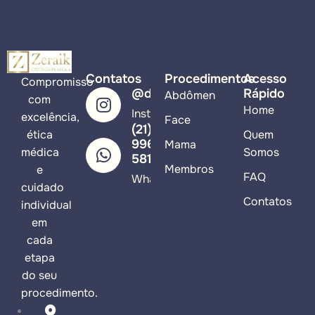
Contatos
Procedimentos
Acesso
Compromisso
@drzeraik
Rápido
Abdômen
com
Home
Instagram
excelência,
Face
(21)
ética
Quem
99617-
Mama
médica
Somos
5813
Membros
e
FAQ
WhatsApp
cuidado
Contatos
individual
em
cada
etapa
do seu
procedimento.