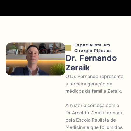
Especialista em
Cirurgia Plástica
D
r
.
F
e
r
n
a
n
d
o
Z
e
r
a
i
k
O Dr. Fernando representa
a terceira geração de
médicos da família Zeraik.
A história começa com o
Dr Arnaldo Zeraik formado
pela Escola Paulista de
Medicina e que foi um dos