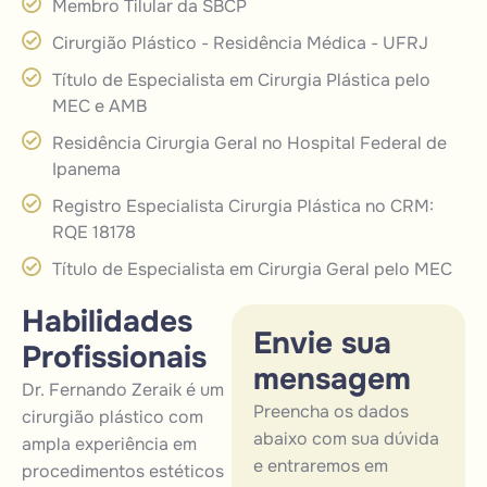
Membro Tilular da SBCP
Cirurgião Plástico - Residência Médica - UFRJ
Título de Especialista em Cirurgia Plástica pelo
MEC e AMB
Residência Cirurgia Geral no Hospital Federal de
Ipanema
Registro Especialista Cirurgia Plástica no CRM:
RQE 18178
Título de Especialista em Cirurgia Geral pelo MEC
H
a
b
i
l
i
d
a
d
e
s
E
n
v
i
e
s
u
a
P
r
o
f
i
s
s
i
o
n
a
i
s
m
e
n
s
a
g
e
m
Dr. Fernando Zeraik é um
Preencha os dados
cirurgião plástico com
abaixo com sua dúvida
ampla experiência em
e entraremos em
procedimentos
estéticos