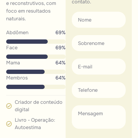
contato
.
e reconstrutivos, com
foco em resultados
naturais.
Abdômen
81
%
Face
81
%
Mama
76
%
Membros
76
%
Criador de conteúdo
digital
Livro - Operação:
Autoestima