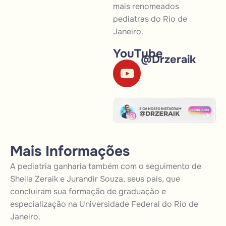
mais renomeados
pediatras do Rio de
Janeiro.
YouTube
@Drzeraik
M
a
i
s
I
n
f
o
r
m
a
ç
õ
e
s
A pediatria ganharia também com o seguimento de
Sheila Zeraik e Jurandir Souza, seus pais, que
concluiram sua formação de graduação e
especialização na Universidade Federal do Rio de
Janeiro.