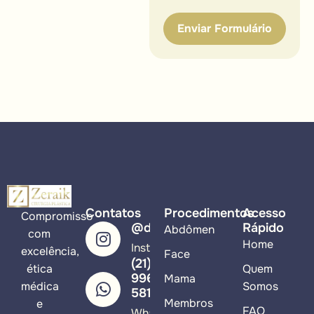
Contatos
Procedimentos
Acesso
Compromisso
@drzeraik
Rápido
Abdômen
com
Home
Instagram
excelência,
Face
(21)
ética
Quem
99617-
Mama
médica
Somos
5813
Membros
e
FAQ
WhatsApp