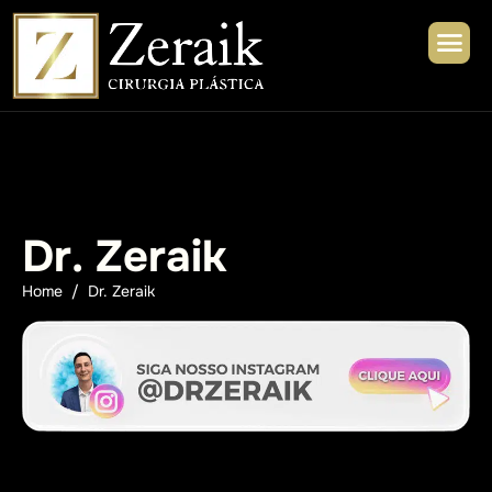
D
r
.
Z
e
r
a
i
k
Home
Dr. Zeraik