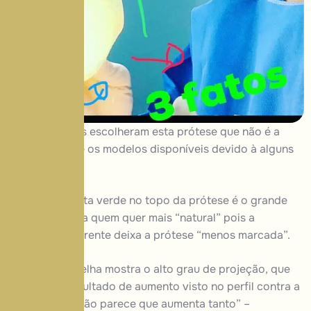
Duas pacientes escolheram esta
prótese
que não é a
preferida entre os modelos disponíveis devido à alguns
mitos.
1) a primeira seta verde no topo da prótese é o grande
diferencial para quem quer mais “natural” pois a
angulação diferente deixa a prótese “menos marcada”.
2) A seta vermelha mostra o alto grau de projeção, que
da um bom resultado de aumento visto no perfil contra a
ideia de que “não parece que aumenta tanto” –