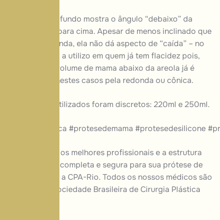
3) seta azul no fundo mostra o ângulo “debaixo” da
prótese que é para cima. Apesar de menos inclinado que
a prótese redonda, ela não dá aspecto de “caída” – no
entanto eu não a utilizo em quem já tem flacidez pois,
neste caso, o volume de
mama
abaixo da areola já é
grande. Opto nestes casos pela redonda ou cônica.
Os tamanhos utilizados foram discretos: 220ml e 250ml.
#cirurgiaplastica #protesedemama #protesedesilicone #p
Se você busca os melhores profissionais e a estrutura
mais moderna, completa e segura para sua prótese de
mama, procure a
CPA-Rio
. Todos os nossos médicos são
membros
da Sociedade Brasileira de
Cirurgia Plástica
(SBCP).