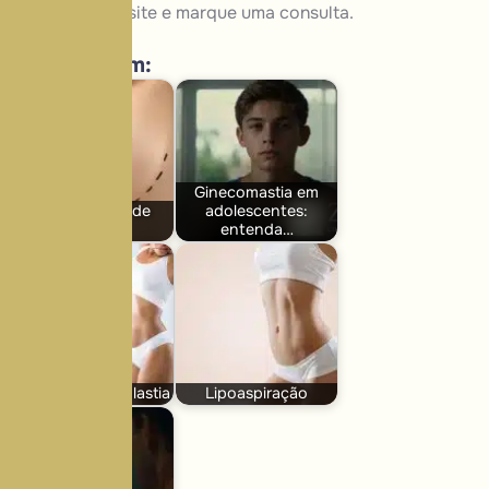
Acesse nosso
site
e marque uma
consulta
.
Leia também:
Ginecomastia em
Mamoplastia de
adolescentes:
Aumento
entenda…
Mini abdominoplastia
Lipoaspiração