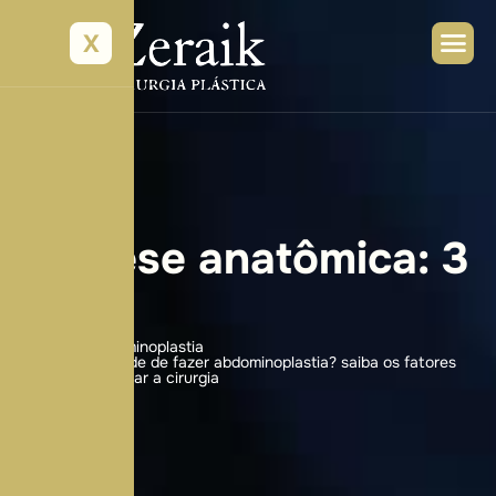
X
P
r
ó
t
e
s
e
a
n
a
t
ô
m
i
c
a
:
3
f
a
t
o
s
Home
abdominoplastia
O que impede de fazer abdominoplastia? saiba os fatores
que podem barrar a cirurgia