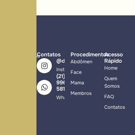
Contatos
Procedimentos
Acesso
Compromisso
@drzeraik
Rápido
Abdômen
com
Home
Instagram
excelência,
Face
(21)
ética
Quem
99617-
Mama
médica
Somos
5813
Membros
e
FAQ
WhatsApp
cuidado
Contatos
individual
em
cada
etapa