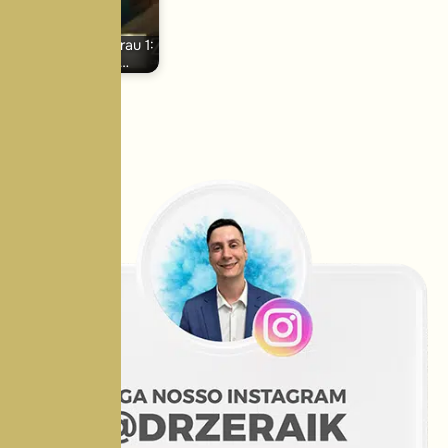
Ginecomastia grau 1:
saiba como…