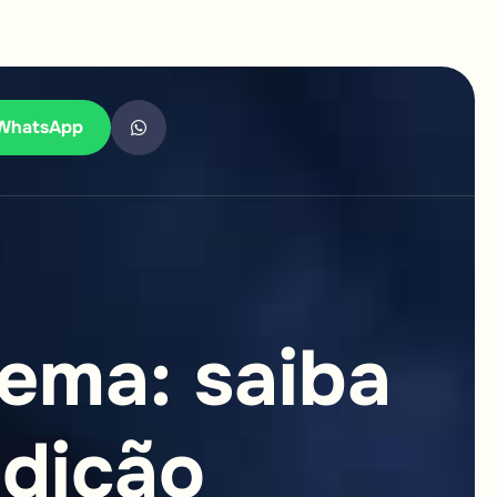
WhatsApp
e
m
a
:
s
a
i
b
a
n
d
i
ç
ã
o