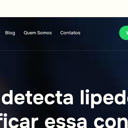
Blog
Quem Somos
Contatos
d
e
t
e
c
t
a
l
i
p
e
d
f
i
c
a
r
e
s
s
a
c
o