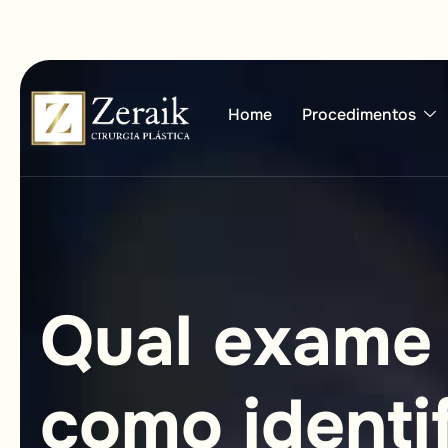
Home
Procedimentos
Q
u
a
l
e
x
a
m
e
c
o
m
o
i
d
e
n
t
i