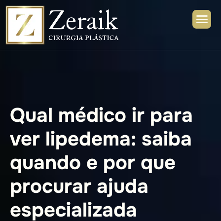
Q
u
a
l
m
é
d
i
c
o
i
r
p
a
r
a
v
e
r
l
i
p
e
d
e
m
a
:
s
a
i
b
a
q
u
a
n
d
o
e
p
o
r
q
u
e
p
r
o
c
u
r
a
r
a
j
u
d
a
e
s
p
e
c
i
a
l
i
z
a
d
a