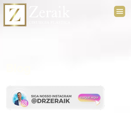
B
l
o
g
Home
Blog