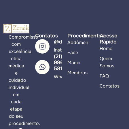
Contatos
Procedimentos
Acesso
Compromisso
@drzeraik
Rápido
Abdômen
com
Home
Instagram
excelência,
Face
(21)
ética
Quem
99617-
Mama
médica
Somos
5813
Membros
e
FAQ
WhatsApp
cuidado
Contatos
individual
em
cada
etapa
do seu
procedimento.