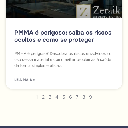
PMMA é perigoso: saiba os riscos
ocultos e como se proteger
PMMA é perigoso? Descubra os riscos envolvidos no
uso desse material e como evitar problemas à saúde
de forma simples e eficaz.
LEIA MAIS »
1
2
3
4
5
6
7
8
9