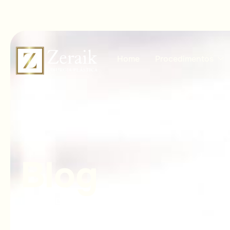
Home
Procedimentos
B
l
o
g
Home
Blog