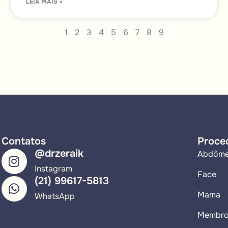
LEIA MAIS »
1
2
3
4
5
6
7
8
9
Contatos
Proce
@drzeraik
Abdôm
Instagram
Face
(21) 99617-5813
Mama
WhatsApp
Membr