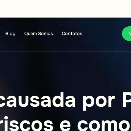
Blog
Quem Somos
Contatos
c
a
u
s
a
d
a
p
o
r
r
i
s
c
o
s
e
c
o
m
o