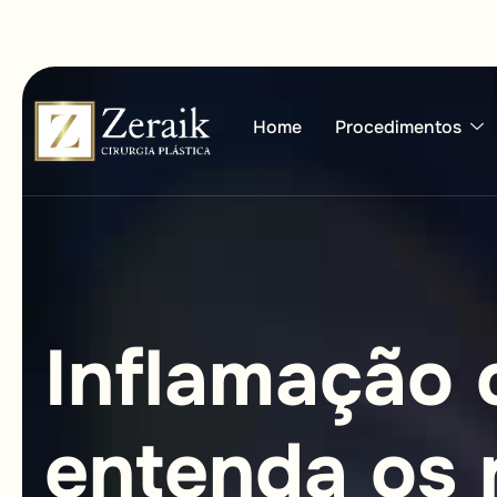
Home
Procedimentos
I
n
f
l
a
m
a
ç
ã
o
e
n
t
e
n
d
a
o
s