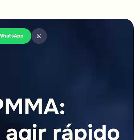
WhatsApp
P
M
M
A
:
a
g
i
r
r
á
p
i
d
o