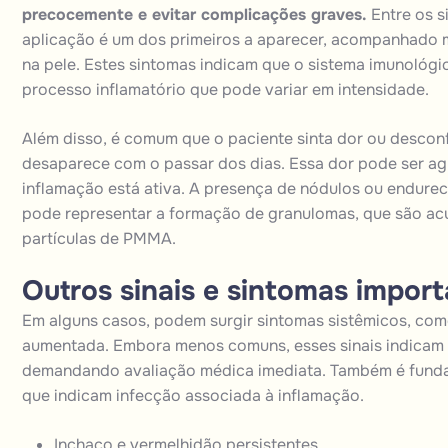
precocemente e evitar complicações graves.
Entre os s
aplicação é um dos primeiros a aparecer, acompanhado m
na pele. Estes sintomas indicam que o sistema imunológi
processo inflamatório que pode variar em intensidade.
Além disso, é comum que o paciente sinta dor ou desconf
desaparece com o passar dos dias. Essa dor pode ser agu
inflamação está ativa. A presença de nódulos ou endure
pode representar a formação de granulomas, que são acú
partículas de PMMA.
Outros sinais e sintomas impor
Em alguns casos, podem surgir sintomas sistêmicos, como 
aumentada. Embora menos comuns, esses sinais indicam qu
demandando avaliação médica imediata. Também é fundam
que indicam infecção associada à inflamação.
Inchaço e vermelhidão persistentes